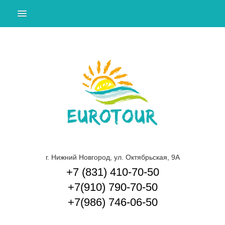
ПОДБОР ТУРА
ТУРЫ ЗА ГРАНИЦУ
ТУРЫ ПО РОССИИ И СНГ
ЭКСКУРСИИ ПО НИЖНЕМУ НОВГОРОДУ И
ОБЛАСТИ
КРУИЗЫ
ГОРЯЩИЕ ТУРЫ
О КОМПАНИИ
г. Нижний Новгород, ул. Октябрьская, 9А
+7 (831) 410-70-50
СПОСОБЫ ОПЛАТЫ
+7(910) 790-70-50
ДОП. УСЛУГИ
+7(986) 746-06-50
КОНТАКТЫ