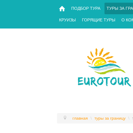
ПОДБОР ТУРА
ТУРЫ ЗА ГР
КРУИЗЫ
ГОРЯЩИЕ ТУРЫ
О КО
главная
\
туры за границу
\