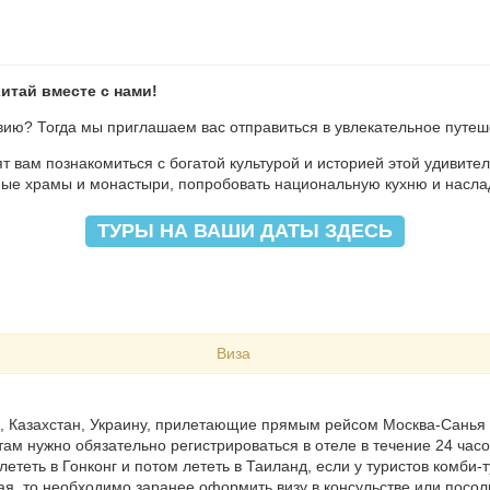
итай вместе с нами!
ию? Тогда мы приглашаем вас отправиться в увлекательное путеш
т вам познакомиться с богатой культурой и историей этой удивите
ные храмы и монастыри, попробовать национальную кухню и насла
ТУРЫ НА ВАШИ ДАТЫ ЗДЕСЬ
Виза
Б, Казахстан, Украину, прилетающие прямым рейсом Москва-Санья н
стам нужно обязательно регистрироваться в отеле в течение 24 час
лететь в Гонконг и потом лететь в Таиланд, если у туристов комби-
ая, то необходимо заранее оформить визу в консульстве или посол