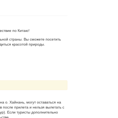
ествие по Китаю!
льной страны. Вы сможете посетить
диться красотой природы.
а о. Хайнань, могут оставаться на
ов после прилета и нельзя вылетать с
тур). Если туристы дополнительно
ьстве.