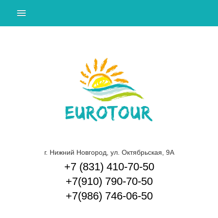
ПОДБОР ТУРА
ТУРЫ ЗА ГРАНИЦУ
ТУРЫ ПО РОССИИ И СНГ
ЭКСКУРСИИ ПО НИЖНЕМУ НОВГОРОДУ И
ОБЛАСТИ
КРУИЗЫ
ГОРЯЩИЕ ТУРЫ
О КОМПАНИИ
г. Нижний Новгород, ул. Октябрьская, 9А
+7 (831) 410-70-50
СПОСОБЫ ОПЛАТЫ
+7(910) 790-70-50
ДОП. УСЛУГИ
+7(986) 746-06-50
КОНТАКТЫ