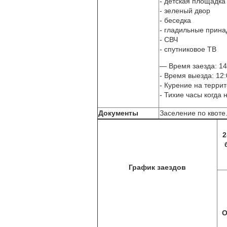
- детская площадка
- зеленый двор
- беседка
- гладильные прин
- СВЧ
- спутниковое ТВ
— Время заезда: 14
- Время выезда: 12:
- Курение на терри
- Тихие часы когда 
Документы
Заселение по квоте
2
График заездов
О