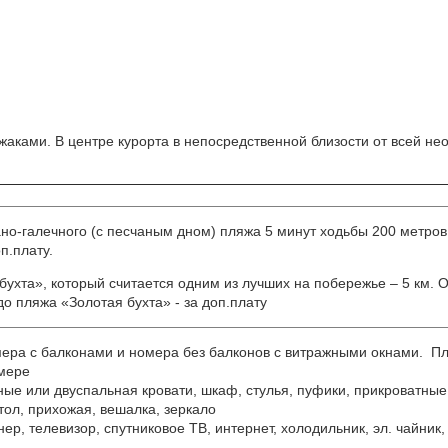
аками. В центре курорта в непосредственной близости от всей не
ано-галечного (с песчаным дном) пляжа 5 минут ходьбы 200 метров
п.плату.
бухта», который считается одним из лучших на побережье – 5 км.
о пляжа «Золотая бухта» - за доп.плату
мера с балконами и номера без балконов с витражными окнами. Пл
омере
ые или двуспальная кровати, шкаф, стулья, пуфики, прикроватные
тол, прихожая, вешалка, зеркало
ер, телевизор, спутниковое ТВ, интернет, холодильник, эл. чайник,