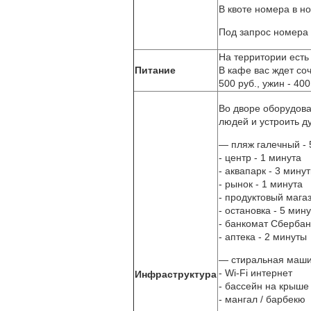
В квоте номера в н
Под запрос номера 
На территории есть
Питание
В кафе вас ждет со
500 руб., ужин - 400
Во дворе оборудова
людей и устроить 
— пляж галечный - 
- центр - 1 минута
- аквапарк - 3 мину
- рынок - 1 минута
- продуктовый магаз
- остановка - 5 мину
- банкомат Сбербан
- аптека - 2 минуты
— стиральная машин
- Wi-Fi интернет
Инфраструктура
- бассейн на крыше
- мангал / барбекю