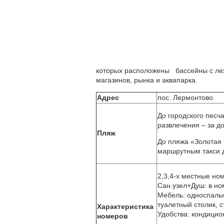
которых расположены бассейны с леж
магазинов, рынка и аквапарка.
Адрес
пос. Лермонтово
До городского песч
развлечения – за до
Пляж
До пляжа «Золотая 
маршрутным такси д
2,3,4-х местные но
Сан.узел+Душ: в н
Мебель: односпальн
туалетный столик, с
Характеристика
Удобства: кондицион
номеров