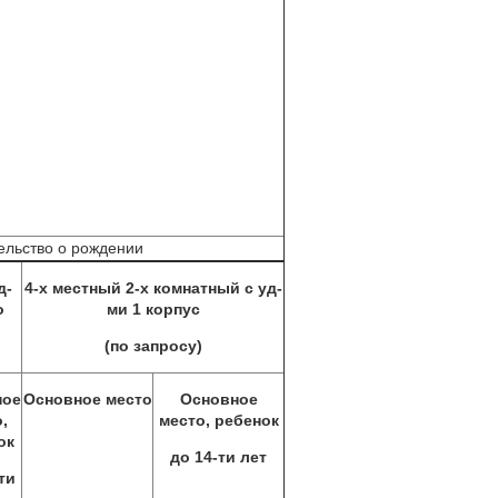
тельство о рождении
д-
4-х местный 2-х комнатный с уд-
о
ми 1 корпус
(по запросу)
ное
Основное место
Основное
,
место, ребенок
ок
до 14-ти лет
ти