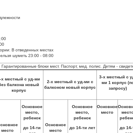
адлежности
:00
00
тории: В отведенных местах
нельзя шуметь 23:00 - 08:00
. Гарантированные блоки мест. Паспорт, мед. полис. Детям - свиде
3-х местный с у
-х местный с уд-ми
2-х местный с уд-ми с
ми 1 корпус (п
без балкона новый
балконом новый корпус
запросу)
корпус
Основное
Основное
Основное
Основ
место,
место,
место
место
ребенок
ребенок
ребен
сновное
Основное
до 14-ти
до 14-ти лет
до 14-
место
место