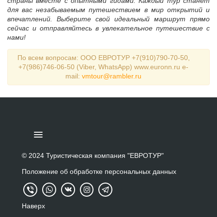
страны вместе с опытными гидами. Каждый тур станет
для вас незабываемым путешествием в мир открытий и
впечатлений. Выберите свой идеальный маршрут прямо
сейчас и отправляйтесь в увлекательное путешествие с
нами!
По всем вопросам: ООО ЕВРОТУР +7(910)790-70-50,
+7(986)746-06-50 (Viber, WhatsApp) www.euronn.ru e-
mail:
vmtour@rambler.ru
ПОДБОР ТУРА
© 2024 Туристическая компания "ЕВРОТУР"
Положение об обработке персональных данных
ТУРЫ ЗА ГРАНИЦУ
ТУРЫ ПО РОССИИ И СНГ
Наверх
ЭКСКУРСИИ ПО НИЖНЕМУ