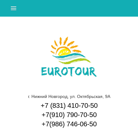
ПОДБОР ТУРА
ТУРЫ ЗА ГРАНИЦУ
ТУРЫ ПО РОССИИ И СНГ
ЭКСКУРСИИ ПО НИЖНЕМУ НОВГОРОДУ И
ОБЛАСТИ
КРУИЗЫ
ГОРЯЩИЕ ТУРЫ
О КОМПАНИИ
г. Нижний Новгород, ул. Октябрьская, 9А
+7 (831) 410-70-50
СПОСОБЫ ОПЛАТЫ
+7(910) 790-70-50
ДОП. УСЛУГИ
+7(986) 746-06-50
КОНТАКТЫ