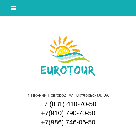
ПОДБОР ТУРА
ТУРЫ ЗА ГРАНИЦУ
ТУРЫ ПО РОССИИ И СНГ
ЭКСКУРСИИ ПО НИЖНЕМУ НОВГОРОДУ И
ОБЛАСТИ
КРУИЗЫ
ГОРЯЩИЕ ТУРЫ
О КОМПАНИИ
г. Нижний Новгород, ул. Октябрьская, 9А
+7 (831) 410-70-50
СПОСОБЫ ОПЛАТЫ
+7(910) 790-70-50
ДОП. УСЛУГИ
+7(986) 746-06-50
КОНТАКТЫ